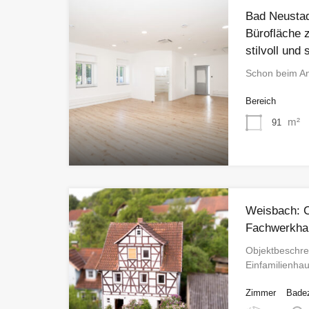
Bad Neustad
Bürofläche z
stilvoll und 
Schon beim A
Bereich
m²
91
Weisbach: C
Fachwerkha
Objektbeschre
Einfamilienha
Zimmer
Bade