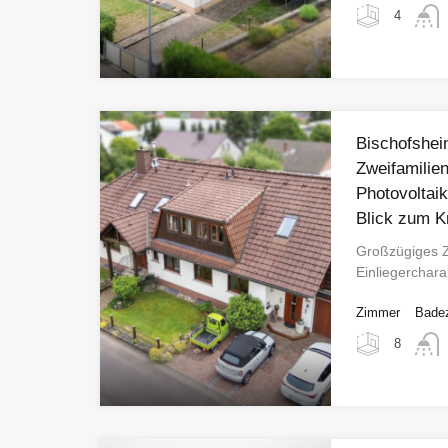
4
Bischofshei
Zweifamilie
Photovoltai
Blick zum K
Großzügiges Z
Einliegerchar
Zimmer
Bade
8