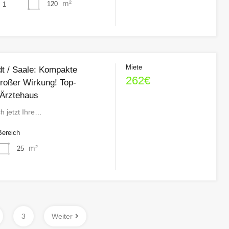
m²
120
1
Miete
t / Saale: Kompakte
262€
großer Wirkung! Top-
 Ärztehaus
ch jetzt Ihre…
Bereich
m²
25
3
Weiter