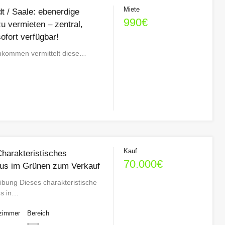
Miete
t / Saale: ebenerdige
990€
u vermieten – zentral,
sofort verfügbar!
nkommen vermittelt diese…
Kauf
harakteristisches
70.000€
us im Grünen zum Verkauf
ibung Dieses charakteristische
us in…
zimmer
Bereich