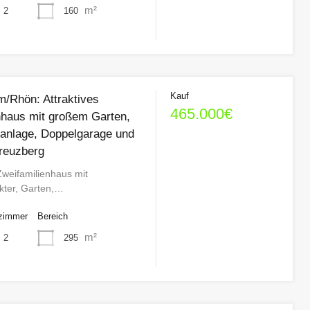
m²
160
2
Kauf
m/Rhön: Attraktives
465.000€
nhaus mit großem Garten,
kanlage, Doppelgarage und
reuzberg
weifamilienhaus mit
akter, Garten,…
zimmer
Bereich
m²
295
2