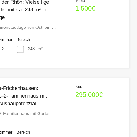
Miete
der Rhön: Vielseitige
1.500€
he mit ca. 248 m² in
ge
 Innenstadtlage von Ostheim…
zimmer
Bereich
m²
248
2
Kauf
dt-Frickenhausen:
295.000€
1–2-Familienhaus mit
Ausbaupotenzial
2-Familienhaus mit Garten
zimmer
Bereich