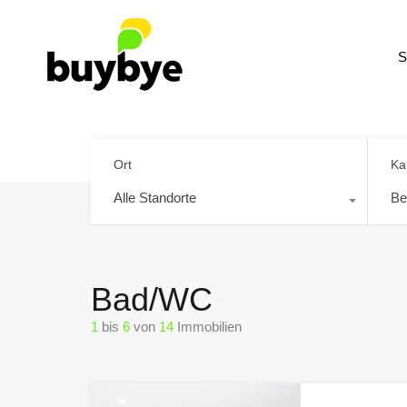
S
Ort
Ka
Alle Standorte
Be
Bad/WC
1
bis
6
von
14
Immobilien