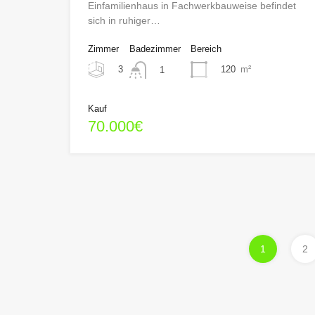
Einfamilienhaus in Fachwerkbauweise befindet
sich in ruhiger…
Zimmer
Badezimmer
Bereich
3
120
m²
1
Kauf
70.000€
1
2