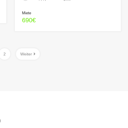
Miete
690€
2
Weiter
H