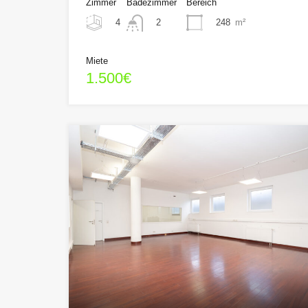
Zimmer
Badezimmer
Bereich
4
248
m²
2
Miete
1.500€