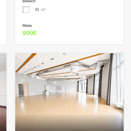
Bereich
91
m²
Miete
990€