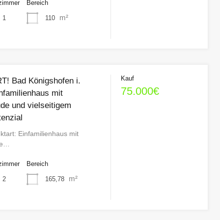
zimmer
Bereich
m²
110
1
Kauf
! Bad Königshofen i.
75.000€
nfamilienhaus mit
e und vielseitigem
enzial
tart: Einfamilienhaus mit
de…
zimmer
Bereich
m²
165,78
2