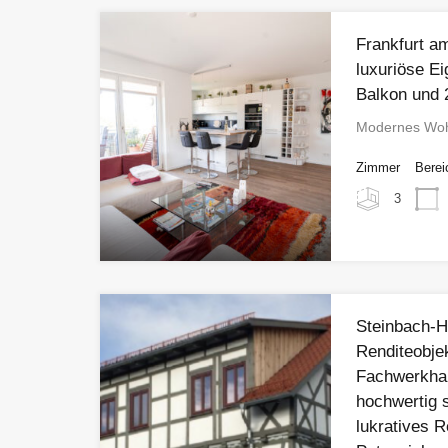
Frankfurt a
luxuriöse E
Balkon und 
Modernes Wohn
Zimmer
Berei
3
Steinbach-Ha
Renditeobjek
Fachwerkhau
hochwertig 
lukratives R