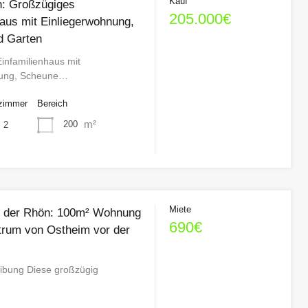
Kauf
h: Großzügiges
205.000€
haus mit Einliegerwohnung,
d Garten
infamilienhaus mit
nung, Scheune…
zimmer
Bereich
m²
200
2
Miete
r der Rhön: 100m² Wohnung
690€
trum von Ostheim vor der
ibung Diese großzügig