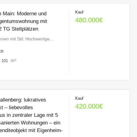
Kauf
m Main: Moderne und
480.000€
igentumswohnung mit
2 TG Stellplätzen
en mit Stil: Hochwertige…
ch
m²
101
Kauf
llenberg: lukratives
420.000€
t – liebevolles
s in zentraler Lage mit 5
sanierten Wohnungen – ein
enditeobjekt mit Eigenheim-