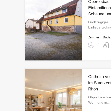
Oberelsbac
Einfamilien
Scheune un
Großzügiges E
Einliegerwoh
Zimmer
Bade
4
Ostheim vo
im Stadtzen
Rhön
Objektbeschre
Wohnung in…