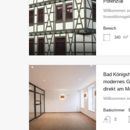
Potenzial
Willkommen zu
Investitionsg
Bereich
m²
340
Bad Königsh
modernes G
direkt am M
Willkommen in
Badezimmer
3