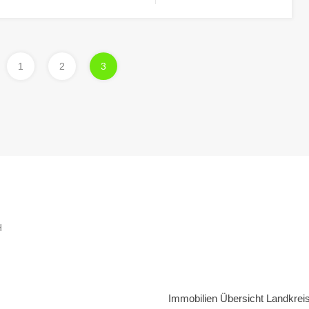
1
2
3
H
Immobilien Übersicht Landkrei