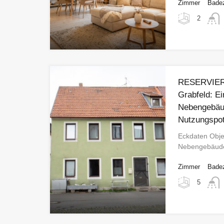
Zimmer
Bade
2
RESERVIERT
Grabfeld: Ei
Nebengebäud
Nutzungspot
Eckdaten Objek
Nebengebäu
Zimmer
Bade
5